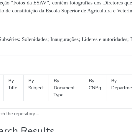
Seção “Fotos da ESAV”, contém fotografias dos Diretores que 
o de constituição da Escola Superior de Agricultura e Veterin
Subséries: Solenidades; Inaugurações; Líderes e autoridades; 
By
By
By
By
By
Title
Subject
Document
CNPq
Departme
Type
arch Results