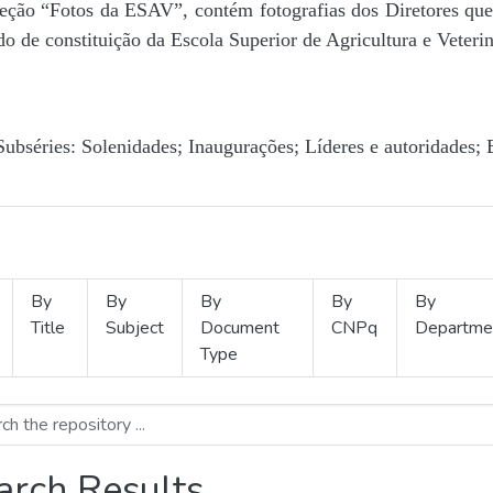
Seção “Fotos da ESAV”, contém fotografias dos Diretores que 
o de constituição da Escola Superior de Agricultura e Veterin
Subséries: Solenidades; Inaugurações; Líderes e autoridades; 
By
By
By
By
By
Title
Subject
Document
CNPq
Departme
Type
arch Results