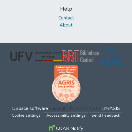
Help
Contact
About
DSpace software
copyright © 2002-2026
LYRASIS
Cookie settings
Accessibility settings
Send Feedback
COAR Notify