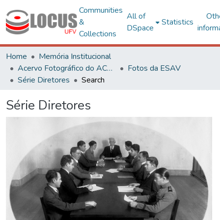
Communities
All of
Oth
&
Statistics
DSpace
inform
Collections
Home
Memória Institucional
Acervo Fotográfico do ACH-UFV
Fotos da ESAV
Série Diretores
Search
Série Diretores