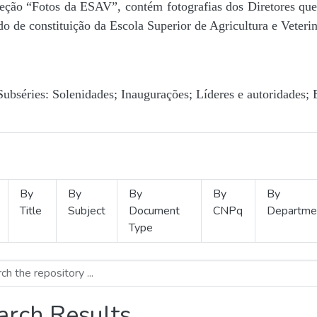
Seção “Fotos da ESAV”, contém fotografias dos Diretores que 
o de constituição da Escola Superior de Agricultura e Veterin
Subséries: Solenidades; Inaugurações; Líderes e autoridades; 
By
By
By
By
By
Title
Subject
Document
CNPq
Departme
Type
arch Results