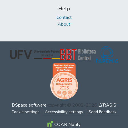
Help
Contact
About
DSpace software
copyright © 2002-2026
LYRASIS
Cookie settings
Accessibility settings
Send Feedback
COAR Notify