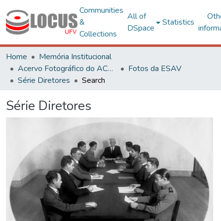
Communities
All of
Oth
&
Statistics
DSpace
inform
Collections
Home
Memória Institucional
Acervo Fotográfico do ACH-UFV
Fotos da ESAV
Série Diretores
Search
Série Diretores