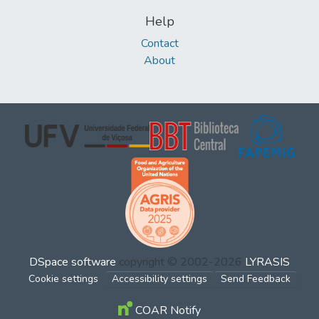
Help
Contact
About
DSpace software
copyright © 2002-2026
LYRASIS
Cookie settings
Accessibility settings
Send Feedback
COAR Notify