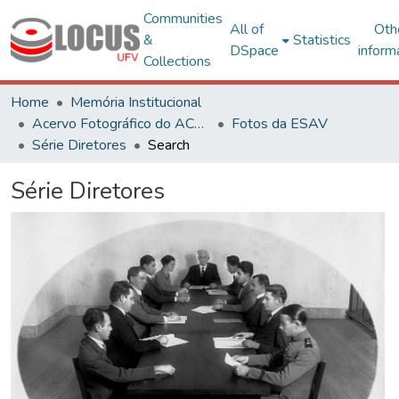
Communities
All of
Oth
&
Statistics
DSpace
inform
Collections
Home
Memória Institucional
Acervo Fotográfico do ACH-UFV
Fotos da ESAV
Série Diretores
Search
Série Diretores