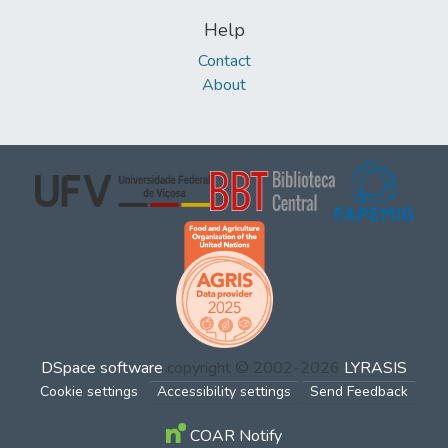
Help
Contact
About
DSpace software
copyright © 2002-2026
LYRASIS
Cookie settings
Accessibility settings
Send Feedback
COAR Notify