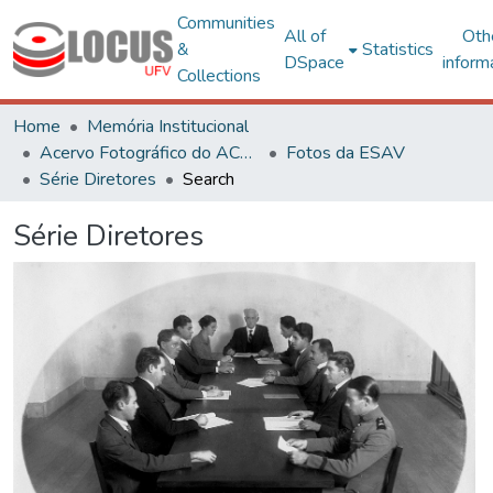
Communities
All of
Oth
&
Statistics
DSpace
inform
Collections
Home
Memória Institucional
Acervo Fotográfico do ACH-UFV
Fotos da ESAV
Série Diretores
Search
Série Diretores