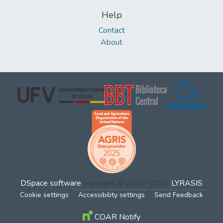
Help
Contact
About
DSpace software
copyright © 2002-2026
LYRASIS
Cookie settings
Accessibility settings
Send Feedback
COAR Notify