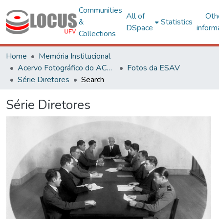
Communities
All of
Oth
&
Statistics
DSpace
inform
Collections
Home
Memória Institucional
Acervo Fotográfico do ACH-UFV
Fotos da ESAV
Série Diretores
Search
Série Diretores