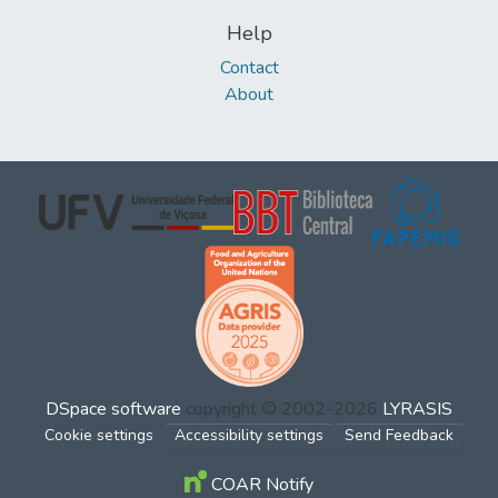
Help
Contact
About
DSpace software
copyright © 2002-2026
LYRASIS
Cookie settings
Accessibility settings
Send Feedback
COAR Notify