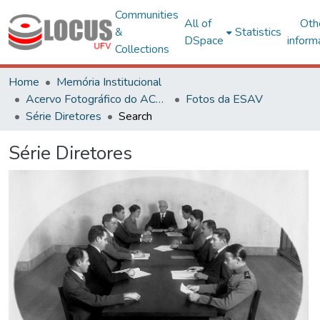
Communities
All of
Oth
&
Statistics
DSpace
inform
Collections
Home
Memória Institucional
Acervo Fotográfico do ACH-UFV
Fotos da ESAV
Série Diretores
Search
Série Diretores