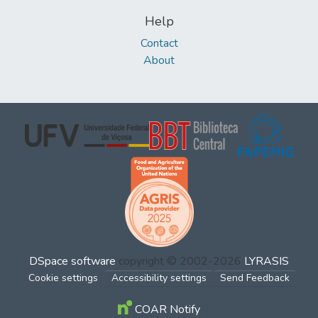
Help
Contact
About
DSpace software
copyright © 2002-2026
LYRASIS
Cookie settings
Accessibility settings
Send Feedback
COAR Notify