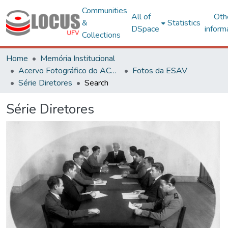
Communities
All of
Oth
&
Statistics
DSpace
inform
Collections
Home
Memória Institucional
Acervo Fotográfico do ACH-UFV
Fotos da ESAV
Série Diretores
Search
Série Diretores