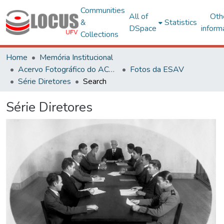
Communities
All of
Oth
&
Statistics
DSpace
inform
Collections
Home
Memória Institucional
Acervo Fotográfico do ACH-UFV
Fotos da ESAV
Série Diretores
Search
Série Diretores