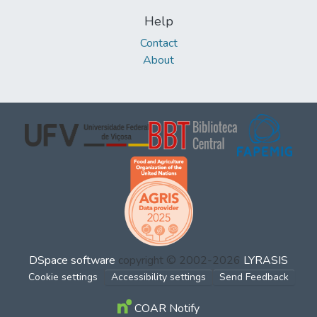
Help
Contact
About
DSpace software
copyright © 2002-2026
LYRASIS
Cookie settings
Accessibility settings
Send Feedback
COAR Notify