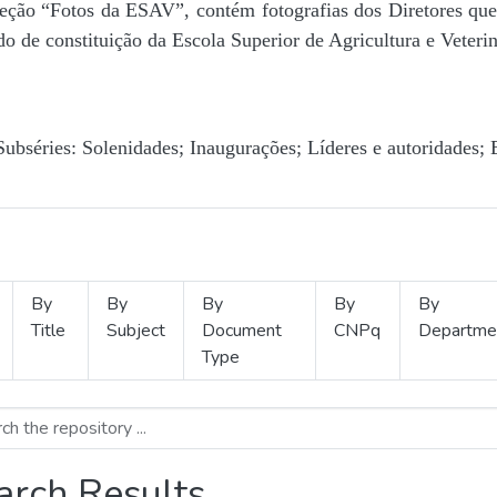
Seção “Fotos da ESAV”, contém fotografias dos Diretores que 
o de constituição da Escola Superior de Agricultura e Veterin
Subséries: Solenidades; Inaugurações; Líderes e autoridades; 
By
By
By
By
By
Title
Subject
Document
CNPq
Departme
Type
arch Results