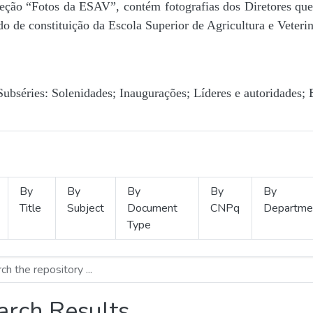
Seção “Fotos da ESAV”, contém fotografias dos Diretores que 
o de constituição da Escola Superior de Agricultura e Veterin
Subséries: Solenidades; Inaugurações; Líderes e autoridades; 
By
By
By
By
By
Title
Subject
Document
CNPq
Departme
Type
arch Results