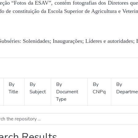
Seção “Fotos da ESAV”, contém fotografias dos Diretores que 
o de constituição da Escola Superior de Agricultura e Veterin
Subséries: Solenidades; Inaugurações; Líderes e autoridades; 
By
By
By
By
By
Title
Subject
Document
CNPq
Departme
Type
arch Results