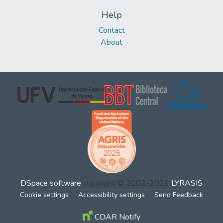
Help
Contact
About
DSpace software
copyright © 2002-2026
LYRASIS
Cookie settings
Accessibility settings
Send Feedback
COAR Notify