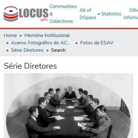
Communities
All of
Oth
&
Statistics
DSpace
inform
Collections
Home
Memória Institucional
Acervo Fotográfico do ACH-UFV
Fotos da ESAV
Série Diretores
Search
Série Diretores