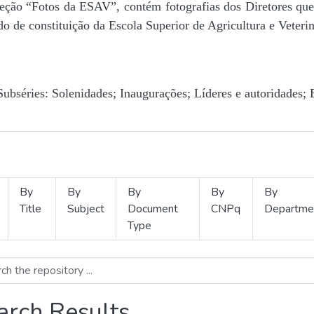
Seção “Fotos da ESAV”, contém fotografias dos Diretores que 
o de constituição da Escola Superior de Agricultura e Veterin
Subséries: Solenidades; Inaugurações; Líderes e autoridades; 
By
By
By
By
By
Title
Subject
Document
CNPq
Departme
Type
arch Results