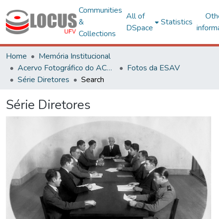
Communities
All of
Oth
&
Statistics
DSpace
inform
Collections
Home
Memória Institucional
Acervo Fotográfico do ACH-UFV
Fotos da ESAV
Série Diretores
Search
Série Diretores