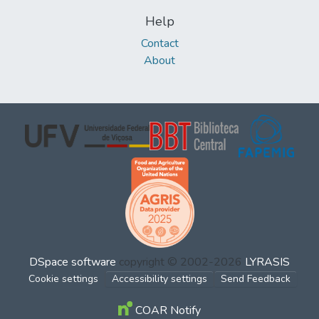
Help
Contact
About
DSpace software
copyright © 2002-2026
LYRASIS
Cookie settings
Accessibility settings
Send Feedback
COAR Notify