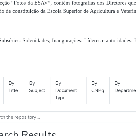
Seção “Fotos da ESAV”, contém fotografias dos Diretores que 
o de constituição da Escola Superior de Agricultura e Veterin
Subséries: Solenidades; Inaugurações; Líderes e autoridades; 
By
By
By
By
By
Title
Subject
Document
CNPq
Departme
Type
arch Results