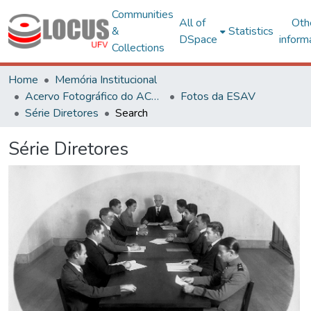
Communities
All of
Oth
&
Statistics
DSpace
inform
Collections
Home
Memória Institucional
Acervo Fotográfico do ACH-UFV
Fotos da ESAV
Série Diretores
Search
Série Diretores