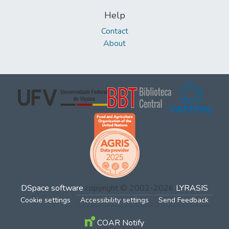
Help
Contact
About
DSpace software
copyright © 2002-2026
LYRASIS
Cookie settings
Accessibility settings
Send Feedback
COAR Notify