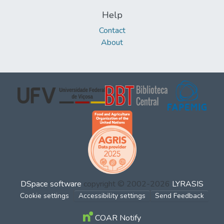
Help
Contact
About
DSpace software
copyright © 2002-2026
LYRASIS
Cookie settings
Accessibility settings
Send Feedback
COAR Notify