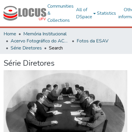
Communities
All of
Oth
&
Statistics
DSpace
inform
Collections
Home
Memória Institucional
Acervo Fotográfico do ACH-UFV
Fotos da ESAV
Série Diretores
Search
Série Diretores