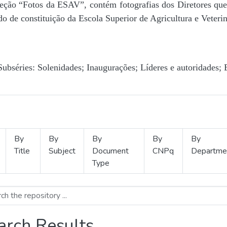
Seção “Fotos da ESAV”, contém fotografias dos Diretores que 
o de constituição da Escola Superior de Agricultura e Veterin
Subséries: Solenidades; Inaugurações; Líderes e autoridades; 
By
By
By
By
By
Title
Subject
Document
CNPq
Departme
Type
arch Results