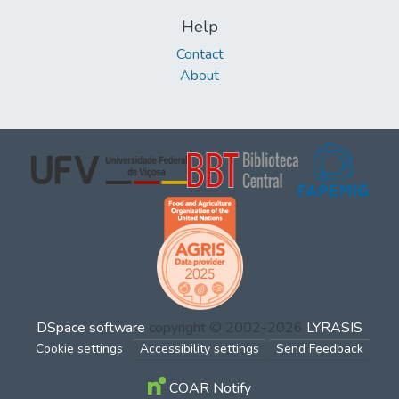
Help
Contact
About
DSpace software
copyright © 2002-2026
LYRASIS
Cookie settings
Accessibility settings
Send Feedback
COAR Notify