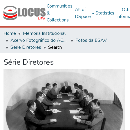
Communities
All of
Oth
&
Statistics
DSpace
inform
Collections
Home
Memória Institucional
Acervo Fotográfico do ACH-UFV
Fotos da ESAV
Série Diretores
Search
Série Diretores