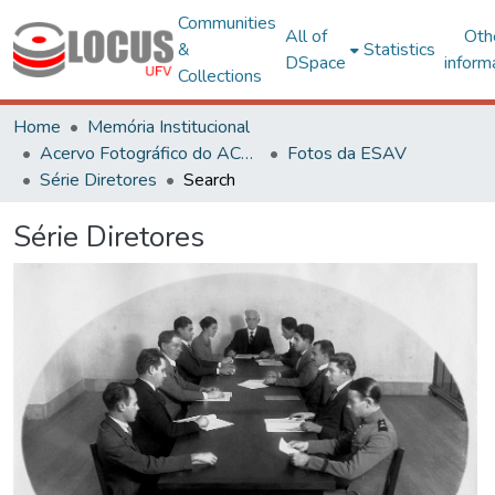
Communities
All of
Oth
&
Statistics
DSpace
inform
Collections
Home
Memória Institucional
Acervo Fotográfico do ACH-UFV
Fotos da ESAV
Série Diretores
Search
Série Diretores