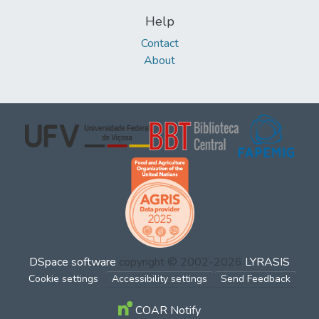
Help
Contact
About
DSpace software
copyright © 2002-2026
LYRASIS
Cookie settings
Accessibility settings
Send Feedback
COAR Notify