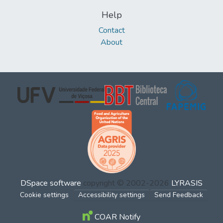
Help
Contact
About
DSpace software
copyright © 2002-2026
LYRASIS
Cookie settings
Accessibility settings
Send Feedback
COAR Notify