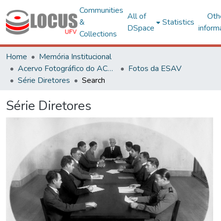
Communities
All of
Oth
&
Statistics
DSpace
inform
Collections
Home
Memória Institucional
Acervo Fotográfico do ACH-UFV
Fotos da ESAV
Série Diretores
Search
Série Diretores