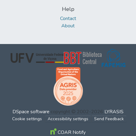
Help
Contact
About
DSpace software
copyright © 2002-2026
LYRASIS
Cookie settings
Accessibility settings
Send Feedback
COAR Notify