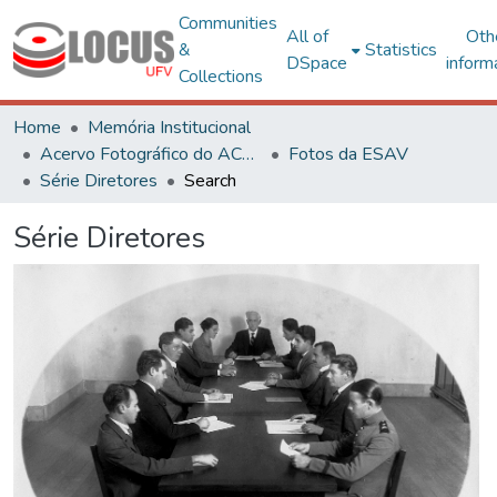
Communities
All of
Oth
&
Statistics
DSpace
inform
Collections
Home
Memória Institucional
Acervo Fotográfico do ACH-UFV
Fotos da ESAV
Série Diretores
Search
Série Diretores