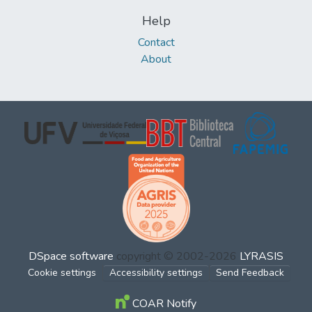
Help
Contact
About
DSpace software
copyright © 2002-2026
LYRASIS
Cookie settings
Accessibility settings
Send Feedback
COAR Notify