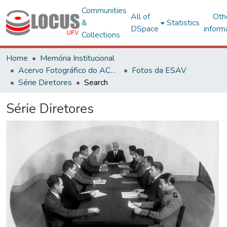
Communities
All of
Oth
&
Statistics
DSpace
inform
Collections
Home
Memória Institucional
Acervo Fotográfico do ACH-UFV
Fotos da ESAV
Série Diretores
Search
Série Diretores