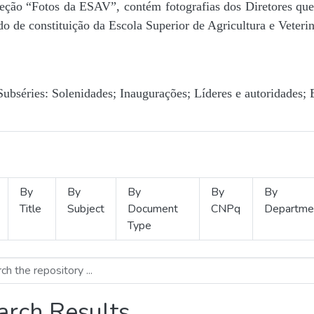
Seção “Fotos da ESAV”, contém fotografias dos Diretores que 
o de constituição da Escola Superior de Agricultura e Veterin
Subséries: Solenidades; Inaugurações; Líderes e autoridades; 
By
By
By
By
By
Title
Subject
Document
CNPq
Departme
Type
arch Results