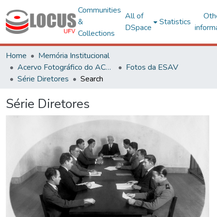
Communities
All of
Oth
&
Statistics
DSpace
inform
Collections
Home
Memória Institucional
Acervo Fotográfico do ACH-UFV
Fotos da ESAV
Série Diretores
Search
Série Diretores