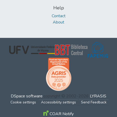
Help
Contact
About
DSpace software
copyright © 2002-2026
LYRASIS
Cookie settings
Accessibility settings
Send Feedback
COAR Notify