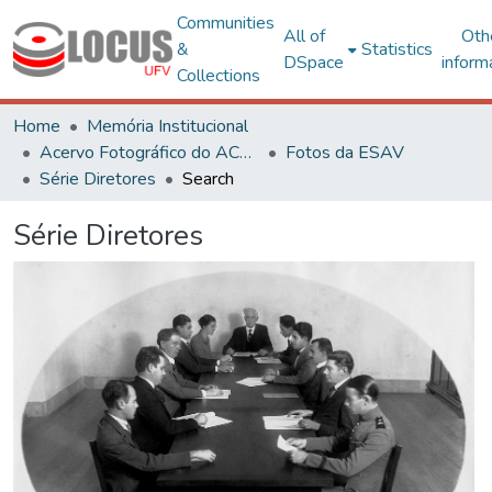
Communities
All of
Oth
&
Statistics
DSpace
inform
Collections
Home
Memória Institucional
Acervo Fotográfico do ACH-UFV
Fotos da ESAV
Série Diretores
Search
Série Diretores