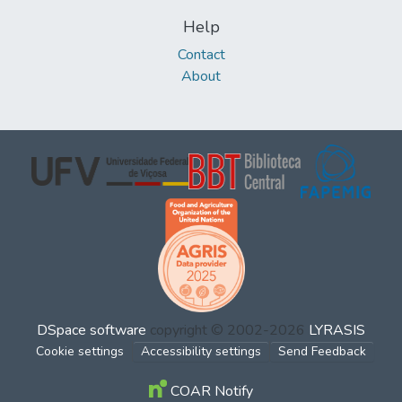
Help
Contact
About
DSpace software
copyright © 2002-2026
LYRASIS
Cookie settings
Accessibility settings
Send Feedback
COAR Notify