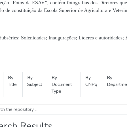
Seção “Fotos da ESAV”, contém fotografias dos Diretores que 
o de constituição da Escola Superior de Agricultura e Veterin
Subséries: Solenidades; Inaugurações; Líderes e autoridades; 
By
By
By
By
By
Title
Subject
Document
CNPq
Departme
Type
arch Results