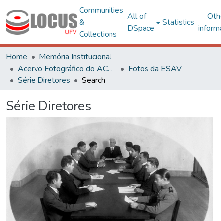
Communities
All of
Oth
&
Statistics
DSpace
inform
Collections
Home
Memória Institucional
Acervo Fotográfico do ACH-UFV
Fotos da ESAV
Série Diretores
Search
Série Diretores