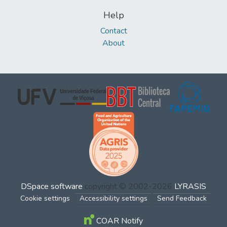
Help
Contact
About
DSpace software
copyright © 2002-2026
LYRASIS
Cookie settings
Accessibility settings
Send Feedback
COAR Notify