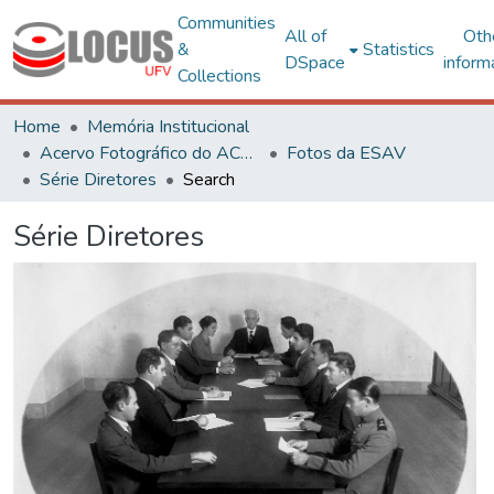
Communities
All of
Oth
&
Statistics
DSpace
inform
Collections
Home
Memória Institucional
Acervo Fotográfico do ACH-UFV
Fotos da ESAV
Série Diretores
Search
Série Diretores