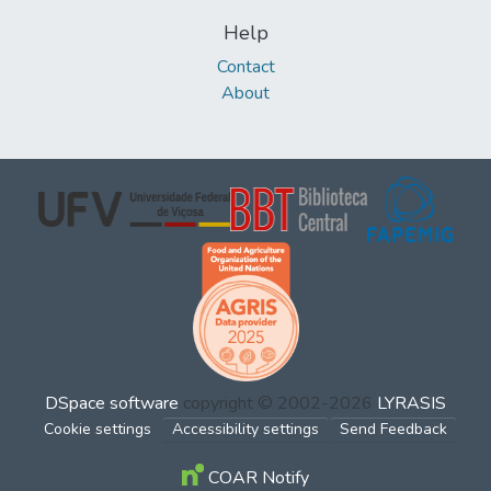
Help
Contact
About
DSpace software
copyright © 2002-2026
LYRASIS
Cookie settings
Accessibility settings
Send Feedback
COAR Notify