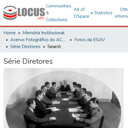
Communities
All of
Oth
&
Statistics
DSpace
inform
Collections
Home
Memória Institucional
Acervo Fotográfico do ACH-UFV
Fotos da ESAV
Série Diretores
Search
Série Diretores