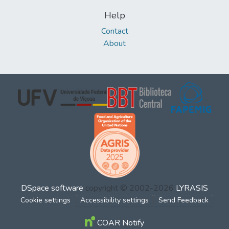
Help
Contact
About
DSpace software
copyright © 2002-2026
LYRASIS
Cookie settings
Accessibility settings
Send Feedback
COAR Notify